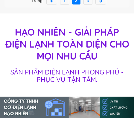
Trang:
1
2
3
HẠO NHIÊN - GIẢI PHÁP
ĐIỆN LẠNH TOÀN DIỆN CHO
MỌI NHU CẦU
SẢN PHẨM ĐIỆN LẠNH PHONG PHÚ -
PHỤC VỤ TẬN TÂM.