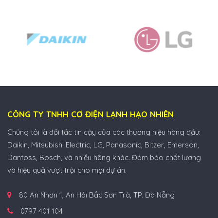
CÔNG TY TNHH CƠ ĐIỆN LẠNH HẠO NHIÊN
Chúng tôi là đối tác tin cậy của các thương hiệu hàng đầu:
Daikin, Mitsubishi Electric, LG, Panasonic, Bitzer, Emerson,
Danfoss, Bosch, và nhiều hãng khác. Đảm bảo chất lượng
và hiệu quả vượt trội cho mọi dự án.
80 An Nhơn 1, An Hải Bắc Sơn Trà, TP. Đà Nẵng
0797 401 104