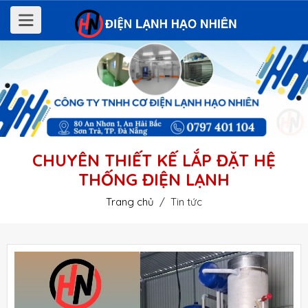
CHUYÊN THIẾT KẾ LẮP ĐẶT HỆ
THỐNG ĐIỆN LẠNH
Trang chủ
/ Tin tức