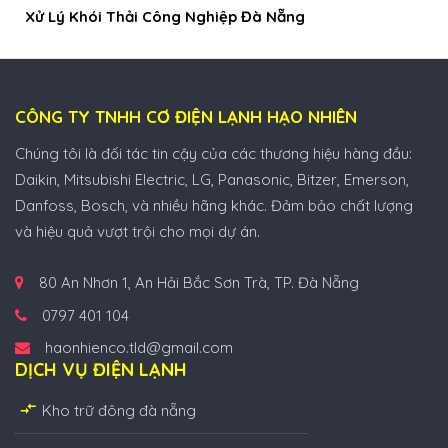
Xử Lý Khói Thải Công Nghiệp Đà Nẵng
CÔNG TY TNHH CƠ ĐIỆN LẠNH HẠO NHIÊN
Chúng tôi là đối tác tin cậy của các thương hiệu hàng đầu:
Daikin, Mitsubishi Electric, LG, Panasonic, Bitzer, Emerson,
Danfoss, Bosch, và nhiều hãng khác. Đảm bảo chất lượng
và hiệu quả vượt trội cho mọi dự án.
80 An Nhơn 1, An Hải Bắc Sơn Trà, TP. Đà Nẵng
0797 401 104
haonhienco.tld@gmail.com
DỊCH VỤ ĐIỆN LẠNH
Kho trữ đông đà nẵng