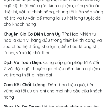
ngũ kỹ thuật viên giàu kinh nghiệm, cùng với các
thiết bị, vật tư chính hãng, chúng tôi luôn sẵn sàng
hỗ trợ và tư vấn để mang lại sự hài lòng tuyệt đối
cho khách hàng.
Chuyên Gia Cơ Điện Lạnh Uy Tín:
Hạo Nhiên tự
hào là đơn vị hàng đầu trong thiết kế, thi công và
sửa chữa hệ thống kho lạnh, điều hòa không khí,
lò hơi, và xử lý khói thải...
Dịch Vụ Toàn Diện:
Cung cấp giải pháp từ A đến
Z với đội ngũ chuyên gia nhiều năm kinh nghiệm
và trang thiết bị hiện đại.
Cam Kết Chất Lượng:
Đảm bảo hiệu quả, bền
vững và tối ưu chi phí cho mọi nhu cầu của khách
hàng.
Phục Vụ Đa Dạng:
Hỗ trợ nhanh chóng, chuyên