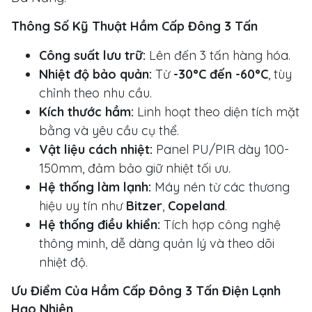
Thông Số Kỹ Thuật Hầm Cấp Đông 3 Tấn
Công suất lưu trữ:
Lên đến 3 tấn hàng hóa.
Nhiệt độ bảo quản:
Từ
-30°C đến -60°C
, tùy
chỉnh theo nhu cầu.
Kích thước hầm:
Linh hoạt theo diện tích mặt
bằng và yêu cầu cụ thể.
Vật liệu cách nhiệt:
Panel PU/PIR dày 100-
150mm, đảm bảo giữ nhiệt tối ưu.
Hệ thống làm lạnh:
Máy nén từ các thương
hiệu uy tín như
Bitzer
,
Copeland
.
Hệ thống điều khiển:
Tích hợp công nghệ
thông minh, dễ dàng quản lý và theo dõi
nhiệt độ.
Ưu Điểm Của Hầm Cấp Đông 3 Tấn Điện Lạnh
Hạo Nhiên