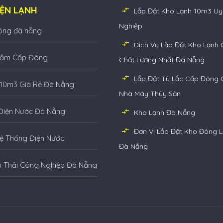
IỆN LẠNH
Lắp Đặt Kho Lạnh 10m3 Uy
Nghiệp
ông đà nẵng
Dịch Vụ Lắp Đặt Kho Lạnh
Hầm Cấp Đông
Chất Lượng Nhất Đà Nẵng
Lắp Đặt Tủ Lắc Cấp Đông 
 10m3 Giá Rẻ Đà Nẵng
Nhà Máy Thủy Sản
Điện Nước Đà Nẵng
Kho Lạnh Đà Nẵng
Đơn Vị Lắp Đặt Kho Đông L
Hệ Thống Điện Nước
Đà Nẵng
i Thải Công Nghiệp Đà Nẵng