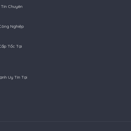
 Tín Chuyên
 Công Nghiệp
Cấp Tốc Tại
ạnh Uy Tín Tại