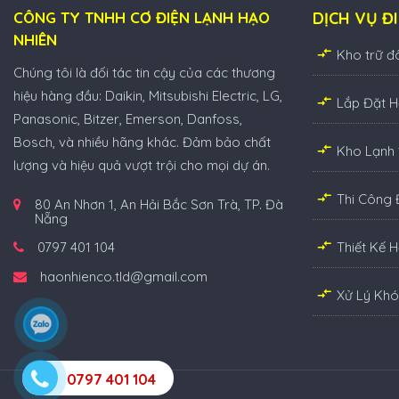
CÔNG TY TNHH CƠ ĐIỆN LẠNH HẠO
DỊCH VỤ Đ
NHIÊN
Kho trữ đ
Chúng tôi là đối tác tin cậy của các thương
hiệu hàng đầu: Daikin, Mitsubishi Electric, LG,
Lắp Đặt 
Panasonic, Bitzer, Emerson, Danfoss,
Bosch, và nhiều hãng khác. Đảm bảo chất
Kho Lạnh
lượng và hiệu quả vượt trội cho mọi dự án.
Thi Công 
80 An Nhơn 1, An Hải Bắc Sơn Trà, TP. Đà
Nẵng
0797 401 104
Thiết Kế 
haonhienco.tld@gmail.com
Xử Lý Khó
0797 401 104